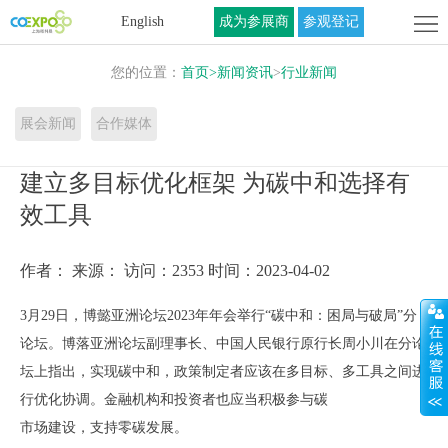
首
English
成为参展商
参观登记
页
关
您的位置：
首页
>
新闻资讯
>
行业新闻
于
展
展会新闻
合作媒体
展
商
活
建立多目标优化框架 为碳中和选择有
会
中
动
联
效工具
心
中
系
作者：
来源：
访问：2353
时间：2023-04-02
心
我
3月29日，博懿亚洲论坛2023年年会举行“碳中和：困局与破局”分
们
论坛。博落亚洲论坛副理事长、中国人民银行原行长周小川在分论
坛上指出，实现碳中和，政策制定者应该在多目标、多工具之间进
行优化协调。金融机构和投资者也应当积极参与碳
市场建设，支持零碳发展。