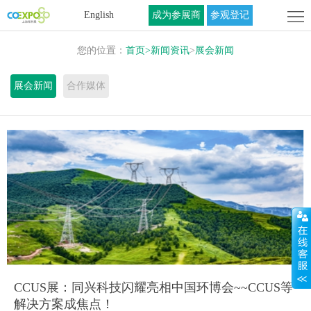
首
English
成为参展商
参观登记
页
关
您的位置：
首页
>
新闻资讯
>
展会新闻
于
展
展会新闻
合作媒体
展
商
活
会
中
动
联
心
中
系
心
我
们
CCUS展：同兴科技闪耀亮相中国环博会~~CCUS等
解决方案成焦点！