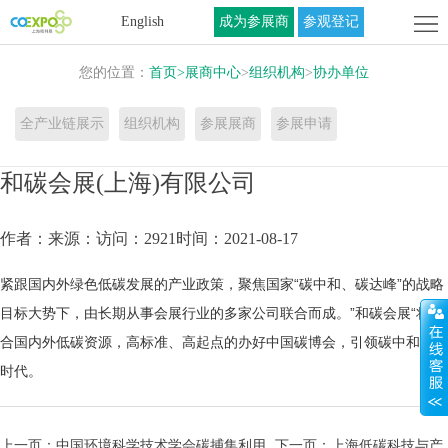
首
English
成为参展商
参观登记
页
关
您的位置：
首页
>
展商中心
>
组织机构
>
协办单位
于
展
全产业链展示
组织机构
参展展商
参展申请
展
商
活
和碳会展(上海)有限公司
会
中
动
联
作者：
来源：
访问：2921
时间：2021-08-17
心
中
系
紧跟国内外绿色低碳发展的产业政策，聚焦国家“碳中和、碳达峰”的战略
心
我
目标大势下，由长期从事会展行业的多家公司联合而成。”和碳会展“将集
们
合国内外低碳资源，高标准、高起点的办好中国碳博会，引领碳中和科技
时代。
上一页：
中国环境科学技术学会碳捕集利用
下一页：
上海低碳科技与产